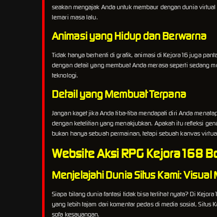
seakan mengajak Anda untuk membaur dengan dunia virtual y
lemari masa lalu.
Animasi yang Hidup dan Berwarna
Tidak hanya berhenti di grafik, animasi di Kejora16 juga pa
dengan detail yang membuat Anda merasa seperti sedang meno
teknologi.
Detail yang Membuat Terpana
Jangan kaget jika Anda tiba-tiba mendapati diri Anda menata
dengan ketelitian yang menakjubkan. Apakah itu refleksi ge
bukan hanya sebuah permainan, tetapi sebuah kanvas virtual 
Website Aksi RPG Kejora168 B
Menjelajahi Dunia Situs Kami: Vis
Siapa bilang dunia fantasi tidak bisa terlihat nyata? Di Ke
yang lebih tajam dari komentar pedas di media sosial, Sit
sofa kesayangan.