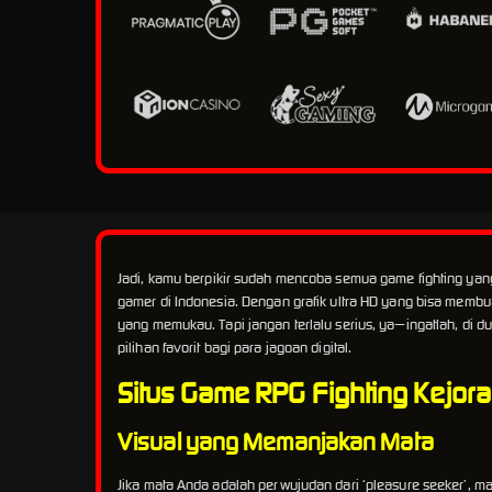
Jadi, kamu berpikir sudah mencoba semua game fighting yang
gamer di Indonesia. Dengan grafik ultra HD yang bisa membu
yang memukau. Tapi jangan terlalu serius, ya—ingatlah, di du
pilihan favorit bagi para jagoan digital.
Situs Game RPG Fighting Kejor
Visual yang Memanjakan Mata
Jika mata Anda adalah perwujudan dari ‘pleasure seeker’, m