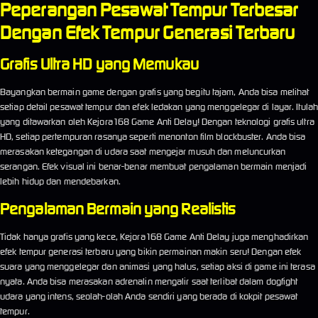
Peperangan Pesawat Tempur Terbesar
Dengan Efek Tempur Generasi Terbaru
Grafis Ultra HD yang Memukau
Bayangkan bermain game dengan grafis yang begitu tajam, Anda bisa melihat
setiap detail pesawat tempur dan efek ledakan yang menggelegar di layar. Itulah
yang ditawarkan oleh Kejora168 Game Anti Delay! Dengan teknologi grafis ultra
HD, setiap pertempuran rasanya seperti menonton film blockbuster. Anda bisa
merasakan ketegangan di udara saat mengejar musuh dan meluncurkan
serangan. Efek visual ini benar-benar membuat pengalaman bermain menjadi
lebih hidup dan mendebarkan.
Pengalaman Bermain yang Realistis
Tidak hanya grafis yang kece, Kejora168 Game Anti Delay juga menghadirkan
efek tempur generasi terbaru yang bikin permainan makin seru! Dengan efek
suara yang menggelegar dan animasi yang halus, setiap aksi di game ini terasa
nyata. Anda bisa merasakan adrenalin mengalir saat terlibat dalam dogfight
udara yang intens, seolah-olah Anda sendiri yang berada di kokpit pesawat
tempur.