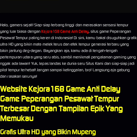
Halo, gamers sejati! Siap-siap terbang tinggi dan merasakan sensasi tempur
yang luar biasa dengan
Kejora168 Game Anti Delay
, situs game Peperangan
Pesawat Tempur paling keren di Indonesia! Di sini, kamu bakal disuguhkan grafik
ultra HD yang bikin mata melek terus dan efek tempur generasi terbaru yang
bikin jantung deg-degan. Bayangkan aja, kamu ada di tengah-tengah
pertempuran udara yang seru abis, sambil menikmati pengalaman gaming yang
nggak ada lawan! Yuk, lepas landas ke dunia seru Situs Kami dan siap-siap jadi
pilot tempur terhebat! Jangan sampai ketinggalan, bro! Langsung aja gabung
dan rasakan serunya!
Website Kejora168 Game Anti Delay
Game Peperangan Pesawat Tempur
Terbesar Dengan Tampilan Epik Yang
Memukau
Grafis Ultra HD yang Bikin Mupeng