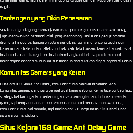
cuma main game, tapi ngalamin langsung ketegangan dan keseruan yang bikin
nagih.
Tantangan yang Bikin Penasaran
Selain dari grafik yang memanjakan mata, portal Kejora168 Game Anti Delay
juga menawarkan berbagai misi yang menantang. Dari tugas penyelamatan
dramatis hingga pertempuran udara sengit, setiap misi dirancang buat nguji
kemampuan strategi dan refleksmu. Gak perlu takut bosan, karena banyak level
buat dicoba dan strategi baru buat dikembangkan! Jadi, siapin dirimu buat
berhadapan dengan musuh-musuh tangguh dan buktikan siapa jagoan di udara!
Komunitas Gamers yang Keren
Di Kejora168 Game Anti Delay, kamu gak cuma beraksi sendirian. Ada
komunitas gamers yang seru banget buat kamu gabung. Kamu bisa berbagi tips,
strategi, bahkan ngadain pertandingan seru bareng teman. Ini bukan sekedar
game, tapi tempat buat nambah teman dan berbagi pengalaman. Akhirnya,
kamu gak cuma jadi pemain, tapi bagian dari keluarga besar Situs Kami yang
selalu siap mendukung!
Situs Kejora168 Game Anti Delay Game