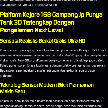
suasana permainan yang mendebarkan ini!
Platform Kejora168 Gampang Jp Punya
Tank 3D Terlengkap Dengan
Pengalaman Next Level
Sensasi Realistis Berkat Grafis Ultra HD
Kamu pecinta game yang mengutamakan tampilan visual? Di Kejora168, kamu
akan menikmati sensasi bermain dengan grafis ultra HD yang bikin pengalaman
makin nyata. Tank 3D di platform ini bukan cuma keren dilihat, tapi juga detail.
Setiap pertempuran terasa lebih nyata dengan efek visual yang mengesankan.
Bayangkan saja, ledakan yang terjadi seolah benar-benar ada di depan
matamu!
Teknologi Sensor Modern Bikin Permainan
Makin Seru
Kejora168 tidak main-main dalam memaksimalkan pengalaman bermainmu.
Dengan teknologi sensor modern, setiap pergerakan tank bisa dikendalikan