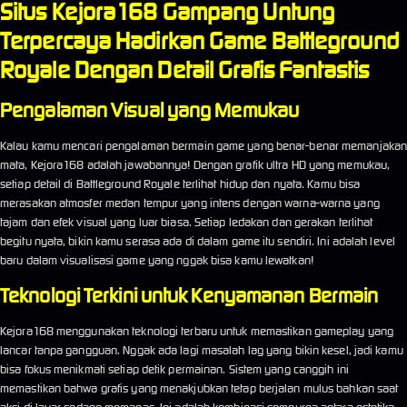
Situs Kejora168 Gampang Untung
Terpercaya Hadirkan Game Battleground
Royale Dengan Detail Grafis Fantastis
Pengalaman Visual yang Memukau
Kalau kamu mencari pengalaman bermain game yang benar-benar memanjaka
mata, Kejora168 adalah jawabannya! Dengan grafik ultra HD yang memukau,
setiap detail di Battleground Royale terlihat hidup dan nyata. Kamu bisa
merasakan atmosfer medan tempur yang intens dengan warna-warna yang
tajam dan efek visual yang luar biasa. Setiap ledakan dan gerakan terlihat
begitu nyata, bikin kamu serasa ada di dalam game itu sendiri. Ini adalah level
baru dalam visualisasi game yang nggak bisa kamu lewatkan!
Teknologi Terkini untuk Kenyamanan Bermain
Kejora168 menggunakan teknologi terbaru untuk memastikan gameplay yang
lancar tanpa gangguan. Nggak ada lagi masalah lag yang bikin kesel, jadi kamu
bisa fokus menikmati setiap detik permainan. Sistem yang canggih ini
memastikan bahwa grafis yang menakjubkan tetap berjalan mulus bahkan saat