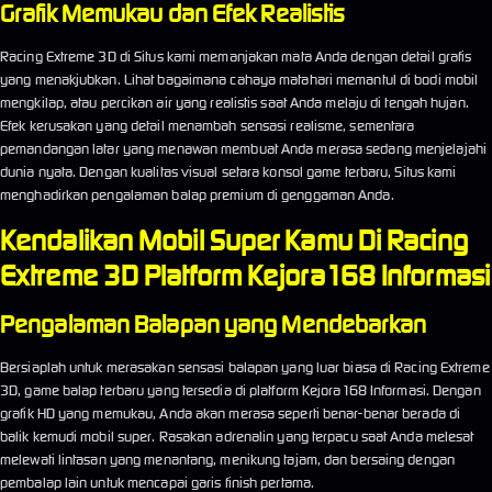
Grafik Memukau dan Efek Realistis
Racing Extreme 3D di Situs kami memanjakan mata Anda dengan detail grafis
yang menakjubkan. Lihat bagaimana cahaya matahari memantul di bodi mobil
mengkilap, atau percikan air yang realistis saat Anda melaju di tengah hujan.
Efek kerusakan yang detail menambah sensasi realisme, sementara
pemandangan latar yang menawan membuat Anda merasa sedang menjelajahi
dunia nyata. Dengan kualitas visual setara konsol game terbaru, Situs kami
menghadirkan pengalaman balap premium di genggaman Anda.
Kendalikan Mobil Super Kamu Di Racing
Extreme 3D Platform Kejora168 Informasi
Pengalaman Balapan yang Mendebarkan
Bersiaplah untuk merasakan sensasi balapan yang luar biasa di Racing Extreme
3D, game balap terbaru yang tersedia di platform Kejora168 Informasi. Dengan
grafik HD yang memukau, Anda akan merasa seperti benar-benar berada di
balik kemudi mobil super. Rasakan adrenalin yang terpacu saat Anda melesat
melewati lintasan yang menantang, menikung tajam, dan bersaing dengan
pembalap lain untuk mencapai garis finish pertama.