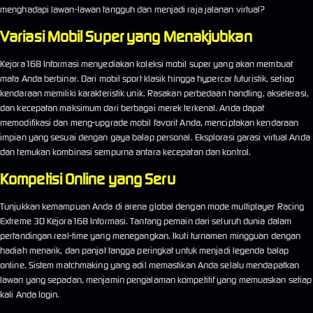
menghadapi lawan-lawan tangguh dan menjadi raja jalanan virtual?
Variasi Mobil Super yang Menakjubkan
Kejora168 Informasi menyediakan koleksi mobil super yang akan membuat
mata Anda berbinar. Dari mobil sport klasik hingga hypercar futuristik, setiap
kendaraan memiliki karakteristik unik. Rasakan perbedaan handling, akselerasi,
dan kecepatan maksimum dari berbagai merek terkenal. Anda dapat
memodifikasi dan meng-upgrade mobil favorit Anda, menciptakan kendaraan
impian yang sesuai dengan gaya balap personal. Eksplorasi garasi virtual Anda
dan temukan kombinasi sempurna antara kecepatan dan kontrol.
Kompetisi Online yang Seru
Tunjukkan kemampuan Anda di arena global dengan mode multiplayer Racing
Extreme 3D Kejora168 Informasi. Tantang pemain dari seluruh dunia dalam
pertandingan real-time yang menegangkan. Ikuti turnamen mingguan dengan
hadiah menarik, dan panjat tangga peringkat untuk menjadi legenda balap
online. Sistem matchmaking yang adil memastikan Anda selalu mendapatkan
lawan yang sepadan, menjamin pengalaman kompetitif yang memuaskan setiap
kali Anda login.