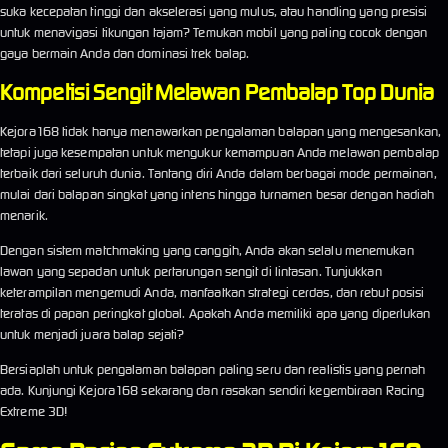
suka kecepatan tinggi dan akselerasi yang mulus, atau handling yang presisi
untuk menavigasi tikungan tajam? Temukan mobil yang paling cocok dengan
gaya bermain Anda dan dominasi trek balap.
Kompetisi Sengit Melawan Pembalap Top Dunia
Kejora168 tidak hanya menawarkan pengalaman balapan yang mengesankan,
tetapi juga kesempatan untuk mengukur kemampuan Anda melawan pembalap
terbaik dari seluruh dunia. Tantang diri Anda dalam berbagai mode permainan,
mulai dari balapan singkat yang intens hingga turnamen besar dengan hadiah
menarik.
Dengan sistem matchmaking yang canggih, Anda akan selalu menemukan
lawan yang sepadan untuk pertarungan sengit di lintasan. Tunjukkan
keterampilan mengemudi Anda, manfaatkan strategi cerdas, dan rebut posisi
teratas di papan peringkat global. Apakah Anda memiliki apa yang diperlukan
untuk menjadi juara balap sejati?
Bersiaplah untuk pengalaman balapan paling seru dan realistis yang pernah
ada. Kunjungi Kejora168 sekarang dan rasakan sendiri kegembiraan Racing
Extreme 3D!