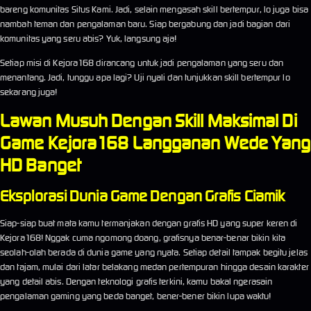
bareng komunitas Situs Kami. Jadi, selain mengasah skill bertempur, lo juga bisa
nambah teman dan pengalaman baru. Siap bergabung dan jadi bagian dari
komunitas yang seru abis? Yuk, langsung aja!
Setiap misi di Kejora168 dirancang untuk jadi pengalaman yang seru dan
menantang. Jadi, tunggu apa lagi? Uji nyali dan tunjukkan skill bertempur lo
sekarang juga!
Lawan Musuh Dengan Skill Maksimal Di
Game Kejora168 Langganan Wede Yang
HD Banget
Eksplorasi Dunia Game Dengan Grafis Ciamik
Siap-siap buat mata kamu termanjakan dengan grafis HD yang super keren di
Kejora168! Nggak cuma ngomong doang, grafisnya benar-benar bikin kita
seolah-olah berada di dunia game yang nyata. Setiap detail tampak begitu jelas
dan tajam, mulai dari latar belakang medan pertempuran hingga desain karakter
yang detail abis. Dengan teknologi grafis terkini, kamu bakal ngerasain
pengalaman gaming yang beda banget, bener-bener bikin lupa waktu!