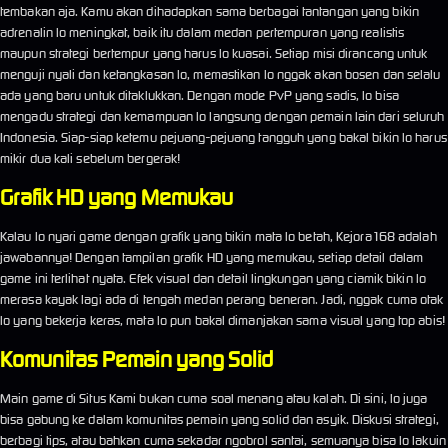
tembakan aja. Kamu akan dihadapkan sama berbagai tantangan yang bikin
adrenalin lo meningkat, baik itu dalam medan pertempuran yang realistis
maupun strategi bertempur yang harus lo kuasai. Setiap misi dirancang untuk
menguji nyali dan ketangkasan lo, memastikan lo nggak akan bosen dan selalu
ada yang baru untuk ditaklukkan. Dengan mode PvP yang sadis, lo bisa
mengadu strategi dan kemampuan lo langsung dengan pemain lain dari seluruh
Indonesia. Siap-siap ketemu pejuang-pejuang tangguh yang bakal bikin lo harus
mikir dua kali sebelum bergerak!
Grafik HD yang Memukau
Kalau lo nyari game dengan grafik yang bikin mata lo betah, Kejora168 adalah
jawabannya! Dengan tampilan grafik HD yang memukau, setiap detail dalam
game ini terlihat nyata. Efek visual dan detail lingkungan yang ciamik bikin lo
merasa kayak lagi ada di tengah medan perang beneran. Jadi, nggak cuma otak
lo yang bekerja keras, mata lo pun bakal dimanjakan sama visual yang top abis!
Komunitas Pemain yang Solid
Main game di Situs Kami bukan cuma soal menang atau kalah. Di sini, lo juga
bisa gabung ke dalam komunitas pemain yang solid dan asyik. Diskusi strategi,
berbagi tips, atau bahkan cuma sekadar ngobrol santai, semuanya bisa lo lakuin