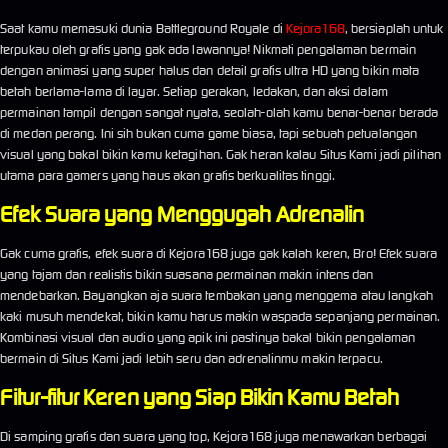
Saat kamu memasuki dunia Battleground Royale di
Kejora168
, bersiaplah untuk
terpukau oleh grafis yang gak ada lawannya! Nikmati pengalaman bermain
dengan animasi yang super halus dan detail grafis ultra HD yang bikin mata
betah berlama-lama di layar. Setiap gerakan, ledakan, dan aksi dalam
permainan tampil dengan sangat nyata, seolah-olah kamu benar-benar berada
di medan perang. Ini sih bukan cuma game biasa, tapi sebuah petualangan
visual yang bakal bikin kamu ketagihan. Gak heran kalau Situs Kami jadi pilihan
utama para gamers yang haus akan grafis berkualitas tinggi.
Efek Suara yang Menggugah Adrenalin
Gak cuma grafis, efek suara di Kejora168 juga gak kalah keren, Bro! Efek suara
yang tajam dan realistis bikin suasana permainan makin intens dan
mendebarkan. Bayangkan aja suara tembakan yang menggema atau langkah
kaki musuh mendekat, bikin kamu harus makin waspada sepanjang permainan.
Kombinasi visual dan audio yang apik ini pastinya bakal bikin pengalaman
bermain di Situs Kami jadi lebih seru dan adrenalinmu makin terpacu.
Fitur-fitur Keren yang Siap Bikin Kamu Betah
Di samping grafis dan suara yang top, Kejora168 juga menawarkan berbagai