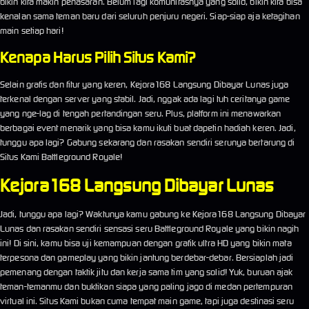
bikin kita makin penasaran. Belum lagi komunitasnya yang solid, bikin kita bisa
kenalan sama teman baru dari seluruh penjuru negeri. Siap-siap aja ketagihan
main setiap hari!
Kenapa Harus Pilih Situs Kami?
Selain grafis dan fitur yang keren, Kejora168 Langsung Dibayar Lunas juga
terkenal dengan server yang stabil. Jadi, nggak ada lagi tuh ceritanya game
yang nge-lag di tengah pertandingan seru. Plus, platform ini menawarkan
berbagai event menarik yang bisa kamu ikuti buat dapetin hadiah keren. Jadi,
tunggu apa lagi? Gabung sekarang dan rasakan sendiri serunya bertarung di
Situs Kami Battleground Royale!
Kejora168 Langsung Dibayar Lunas
Jadi, tunggu apa lagi? Waktunya kamu gabung ke Kejora168 Langsung Dibayar
Lunas dan rasakan sendiri sensasi seru Battleground Royale yang bikin nagih
ini! Di sini, kamu bisa uji kemampuan dengan grafik ultra HD yang bikin mata
terpesona dan gameplay yang bikin jantung berdebar-debar. Bersiaplah jadi
pemenang dengan taktik jitu dan kerja sama tim yang solid! Yuk, buruan ajak
teman-temanmu dan buktikan siapa yang paling jago di medan pertempuran
virtual ini. Situs Kami bukan cuma tempat main game, tapi juga destinasi seru