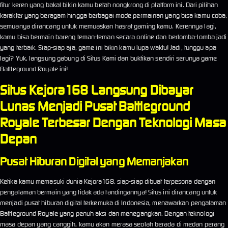
fitur keren yang bakal bikin kamu betah nongkrong di platform ini. Dari pilihan
karakter yang beragam hingga berbagai mode permainan yang bisa kamu coba,
semuanya dirancang untuk memuaskan hasrat gaming kamu. Kerennya lagi,
kamu bisa bermain bareng teman-teman secara online dan berlomba-lomba jadi
yang terbaik. Siap-siap aja, game ini bikin kamu lupa waktu! Jadi, tunggu apa
lagi? Yuk, langsung gabung di Situs Kami dan buktikan sendiri serunya game
Battleground Royale ini!
Situs Kejora168 Langsung Dibayar
Lunas Menjadi Pusat Battleground
Royale Terbesar Dengan Teknologi Masa
Depan
Pusat Hiburan Digital yang Memanjakan
Ketika kamu memasuki dunia Kejora168, siap-siap dibuat terpesona dengan
pengalaman bermain yang tidak ada tandingannya! Situs ini dirancang untuk
menjadi pusat hiburan digital terkemuka di Indonesia, menawarkan pengalaman
Battleground Royale yang penuh aksi dan menegangkan. Dengan teknologi
masa depan yang canggih, kamu akan merasa seolah berada di medan perang