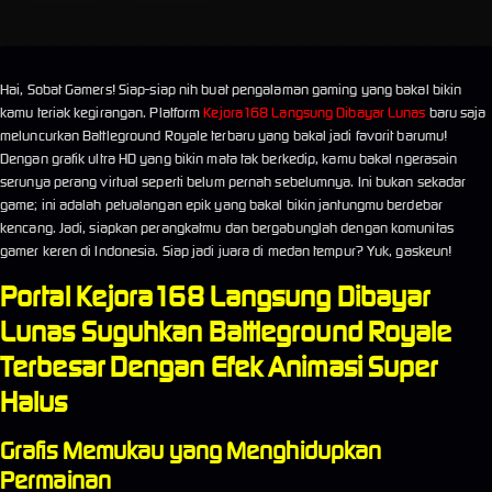
Hai, Sobat Gamers! Siap-siap nih buat pengalaman gaming yang bakal bikin
kamu teriak kegirangan. Platform
Kejora168 Langsung Dibayar Lunas
baru saja
meluncurkan Battleground Royale terbaru yang bakal jadi favorit barumu!
Dengan grafik ultra HD yang bikin mata tak berkedip, kamu bakal ngerasain
serunya perang virtual seperti belum pernah sebelumnya. Ini bukan sekadar
game; ini adalah petualangan epik yang bakal bikin jantungmu berdebar
kencang. Jadi, siapkan perangkatmu dan bergabunglah dengan komunitas
gamer keren di Indonesia. Siap jadi juara di medan tempur? Yuk, gaskeun!
Portal Kejora168 Langsung Dibayar
Lunas Suguhkan Battleground Royale
Terbesar Dengan Efek Animasi Super
Halus
Grafis Memukau yang Menghidupkan
Permainan