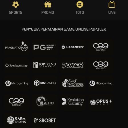
LIVECHAT
SPORTS
PROMO
TOTO
LIVE
DOWNLOAD APK
PENYEDIA PERMAINAN GAME ONLINE POPULER