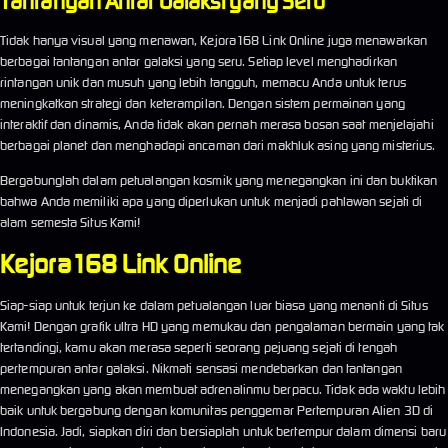
Tantangan Antar Galaksi yang Seru
Tidak hanya visual yang menawan, Kejora168 Link Online juga menawarkan
berbagai tantangan antar galaksi yang seru. Setiap level menghadirkan
rintangan unik dan musuh yang lebih tangguh, memacu Anda untuk terus
meningkatkan strategi dan keterampilan. Dengan sistem permainan yang
interaktif dan dinamis, Anda tidak akan pernah merasa bosan saat menjelajahi
berbagai planet dan menghadapi ancaman dari makhluk asing yang misterius.
Bergabunglah dalam petualangan kosmik yang menegangkan ini dan buktikan
bahwa Anda memiliki apa yang diperlukan untuk menjadi pahlawan sejati di
alam semesta Situs Kami!
Kejora168 Link Online
Siap-siap untuk terjun ke dalam petualangan luar biasa yang menanti di Situs
Kami! Dengan grafik ultra HD yang memukau dan pengalaman bermain yang tak
tertandingi, kamu akan merasa seperti seorang pejuang sejati di tengah
pertempuran antar galaksi. Nikmati sensasi mendebarkan dan tantangan
menegangkan yang akan membuat adrenalinmu berpacu. Tidak ada waktu lebih
baik untuk bergabung dengan komunitas penggemar Pertempuran Alien 3D di
Indonesia. Jadi, siapkan diri dan bersiaplah untuk bertempur dalam dimensi baru