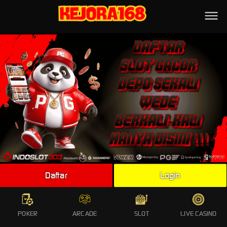
HOME
POKER
ARCADE
SLOT ONLINE
LIVE CASINO
SPORTS
PROMO
TOTO
Daftar
Login
LIVE
WHATSAPP
POKER
ARCADE
SLOT
LIVE CASINO
TELEGRAM