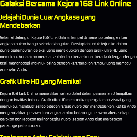
Galaksi Bersama Kejora168 Link Online
Jelajahi Dunia Luar Angkasa yang
Mendebarkan
Selamat datang di Kejora168 Link Online, tempat di mana petualangan luar
angkasa bukan hanya sekadar khayalan! Bersiaplah untuk terjun ke dalam
dunia pertempuran galaksi yang menakjubkan dengan grafik ultra HD yang
memukau. Anda akan merasa seolah-olah benar-benar berada di tengah-tengah
aksi, menghadapi makhluk asing dengan keterampilan tempur yang memacu
adrenalin Anda.
Grafik Ultra HD yang Memikat
Kejora168 Link Online memastikan setiap detail dalam permainan ditampilkan
dengan kualitas terbaik. Grafik ultra HD memberikan pengalaman visual yang
memukau, membuat setiap adegan terasa nyata dan mendebarkan. Ketika Anda
mengendalikan pesawat luar angkasa atau bertarung melawan alien, setiap
gerakan dan ledakan terlihat begitu nyata, seolah Anda bisa merasakan
panasnya pertempuran.