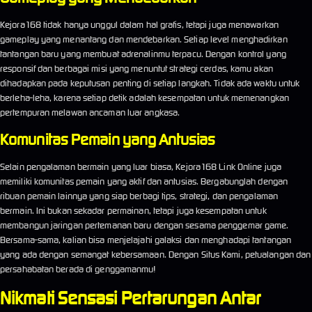
Kejora168 tidak hanya unggul dalam hal grafis, tetapi juga menawarkan
gameplay yang menantang dan mendebarkan. Setiap level menghadirkan
tantangan baru yang membuat adrenalinmu terpacu. Dengan kontrol yang
responsif dan berbagai misi yang menuntut strategi cerdas, kamu akan
dihadapkan pada keputusan penting di setiap langkah. Tidak ada waktu untuk
berleha-leha, karena setiap detik adalah kesempatan untuk memenangkan
pertempuran melawan ancaman luar angkasa.
Komunitas Pemain yang Antusias
Selain pengalaman bermain yang luar biasa, Kejora168 Link Online juga
memiliki komunitas pemain yang aktif dan antusias. Bergabunglah dengan
ribuan pemain lainnya yang siap berbagi tips, strategi, dan pengalaman
bermain. Ini bukan sekadar permainan, tetapi juga kesempatan untuk
membangun jaringan pertemanan baru dengan sesama penggemar game.
Bersama-sama, kalian bisa menjelajahi galaksi dan menghadapi tantangan
yang ada dengan semangat kebersamaan. Dengan Situs Kami, petualangan dan
persahabatan berada di genggamanmu!
Nikmati Sensasi Pertarungan Antar