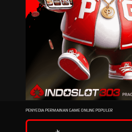
PENYEDIA PERMAINAN GAME ONLINE POPULER