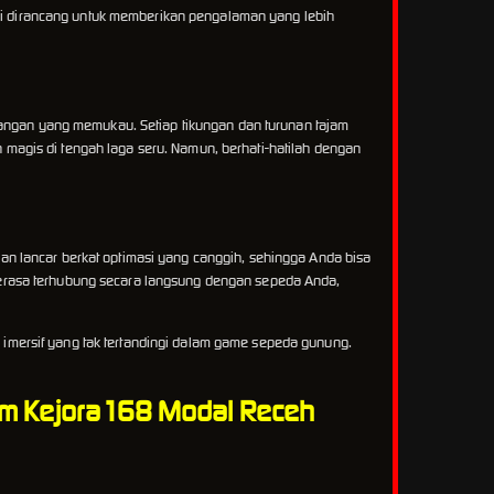
ni dirancang untuk memberikan pengalaman yang lebih
angan yang memukau. Setiap tikungan dan turunan tajam
gis di tengah laga seru. Namun, berhati-hatilah dengan
an lancar berkat optimasi yang canggih, sehingga Anda bisa
 merasa terhubung secara langsung dengan sepeda Anda,
 imersif yang tak tertandingi dalam game sepeda gunung.
orm Kejora168 Modal Receh