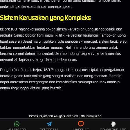
mencapai kemenangan. Situasi pertempuran yang dinamis membuat setiap
pertandingan terasa unik dan menegangkan.
Sistem Kerusakan yang Kompleks
kejora168 Perangkat menerapkan sistem kerusakan yang sangat detail dan
realistis. Setiap bagian tank memiliki titik kerusakan tersendiri. Tembakan yang
tepat sasaran dapat melumpuhkan roda penggerak, merusak sistem bidik, atau
bahkan menyebabkan ledakan amunisi. Hal ini mendorong pemain untuk
berpikir cermat dalam menembak dan melindungi bagian vital tank mereka,
menambah lapisan strategi dalam pertempuran.
Dengan fitur-fitur ini, kejora168 Perangkat berhasil menciptakan pengalaman
bermain game tank online yang sangat realistis dan mengesankan. Pemain
dapat merasakan ketegangan dan kompleksitas pertempuran tank modern
dalam lingkungan virtual yang imersif.
©2024 .
kejora168
. All rights reserved | 18+ Di anjurkan
WHATSAPP
TELEGRAM
LIVECHAT
DOWNLOAD APK