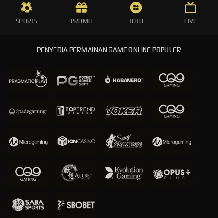
LIVECHAT
SPORTS
PROMO
TOTO
LIVE
DOWNLOAD APK
PENYEDIA PERMAINAN GAME ONLINE POPULER