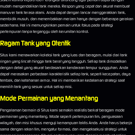
mudah mengendalikan tank mereka. Respon yang cepat dan akurat membuat
manuver tank terasa alami. Anda dapat dengan lancar menggerakkan tank,
membidik musuh, dan menembakkan meriam hanya dengan beberapa gerakan
sederhana. Hal ini memungkinkan pemain untuk fokus pada strategi
pertempuran tanpa terganggu oleh kerumitan kontrol.
Ragam Tank yang Otentik
Situs kami menawarkan koleksi tank yang luas dan beragam, mulai dari tank
ringan yang lincah hingga tank berat yang tangguh. Setiap tank dimodelkan
dengan detail yang akurat berdasarkan kendaraan tempur sungguhan. Anda
dapat merasakan perbedaan karakteristik setiap tank, seperti kecepatan, daya
tembak, dan ketahanan armor. Hal ini memberikan kedalaman strategi saat
memilih tank yang sesuai untuk setiap misi.
Mode Permainan yang Menantang
Pengalaman bermain di Situs kami semakin realistis berkat beragam mode
permainan yang menantang. Mode seperti pertempuran tim, penguasaan
wilayah, dan misi khusus menguji kemampuan taktis Anda. Anda harus bekerja
sama dengan rekan tim, mengatur formasi, dan mengeksekusi strategi untuk