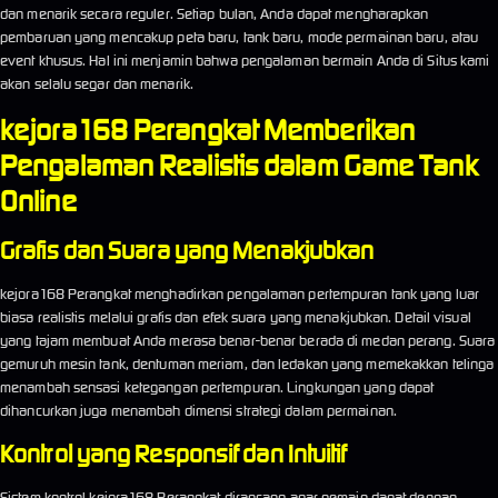
dan menarik secara reguler. Setiap bulan, Anda dapat mengharapkan
pembaruan yang mencakup peta baru, tank baru, mode permainan baru, atau
event khusus. Hal ini menjamin bahwa pengalaman bermain Anda di Situs kami
akan selalu segar dan menarik.
kejora168 Perangkat Memberikan
Pengalaman Realistis dalam Game Tank
Online
Grafis dan Suara yang Menakjubkan
kejora168 Perangkat menghadirkan pengalaman pertempuran tank yang luar
biasa realistis melalui grafis dan efek suara yang menakjubkan. Detail visual
yang tajam membuat Anda merasa benar-benar berada di medan perang. Suara
gemuruh mesin tank, dentuman meriam, dan ledakan yang memekakkan telinga
menambah sensasi ketegangan pertempuran. Lingkungan yang dapat
dihancurkan juga menambah dimensi strategi dalam permainan.
Kontrol yang Responsif dan Intuitif
Sistem kontrol kejora168 Perangkat dirancang agar pemain dapat dengan