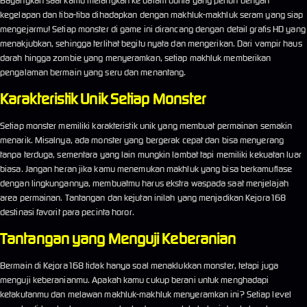
Bayangkan saat kamu melangkah ke dalam dunia yang penuh dengan
kegelapan dan tiba-tiba dihadapkan dengan makhluk-makhluk seram yang siap
mengejarmu! Setiap monster di game ini dirancang dengan detail grafis HD yang
menakjubkan, sehingga terlihat begitu nyata dan mengerikan. Dari vampir haus
darah hingga zombie yang menyeramkan, setiap makhluk memberikan
pengalaman bermain yang seru dan menantang.
Karakteristik Unik Setiap Monster
Setiap monster memiliki karakteristik unik yang membuat permainan semakin
menarik. Misalnya, ada monster yang bergerak cepat dan bisa menyerang
tanpa terduga, sementara yang lain mungkin lambat tapi memiliki kekuatan luar
biasa. Jangan heran jika kamu menemukan makhluk yang bisa berkamuflase
dengan lingkungannya, membuatmu harus ekstra waspada saat menjelajah
area permainan. Tantangan dan kejutan inilah yang menjadikan Kejora168
destinasi favorit para pecinta horor.
Tantangan yang Menguji Keberanian
Bermain di Kejora168 tidak hanya soal menaklukkan monster, tetapi juga
menguji keberanianmu. Apakah kamu cukup berani untuk menghadapi
ketakutanmu dan melawan makhluk-makhluk menyeramkan ini? Setiap level