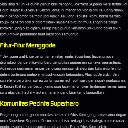
Siap-siap terjun ke dunia penuh aksi dengan Superhero Superior versi terbaru di
Portal Kejora168 Server Gacor! Game ini menghadirkan grafik HD yang ciamik,
bikin pengalaman bermain jadi makin seru dan realistis. Kamu bakal merasa
kayak beneran ada di dalam komik superhero favoritmu! Dengan berbagai
karakter yang bisa dipilih, setiap hero punya kekuatan unik yang bakal bikin
kamu makin penasaran buat mencoba semuanya.
Fitur-Fitur Menggoda
Tidak cuma grafiknya yang memanjakan mata, Superhero Superior juga
dilengkapi dengan fitur-fitur baru yang bikin permainan semakin menantang.
Ada mode permainan anyar yang siap menguji strategi dan keterampilanmu
dalam bertarung melawan musuh-musuh bebuyutan. Plus, update skill dan
senjata terbaru bikin setiap pertempuran jadi lebih seru dan nggak ngebosenin.
Di Kejora168 Server Gacor, kamu juga bisa menemukan tantangan harian yang
seru abis dan hadiah-hadiah menarik yang bisa kamu kumpulkan.
Komunitas Pecinta Superhero
Bergabunglah dengan komunitas pemain di Situs Kami yang sama-sama doyan
main Superhero Superior. Di sini, kamu bisa berbagi tips, strategi, atau sekadar
ngobrol santai tentang superhero favoritmu. Portal Situs Kami selalu