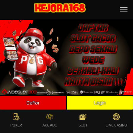
HOME
POKER
ARCADE
SLOT ONLINE
LIVE CASINO
SPORTS
PROMO
TOTO
Daftar
Login
LIVE
WHATSAPP
POKER
ARCADE
SLOT
LIVE CASINO
TELEGRAM