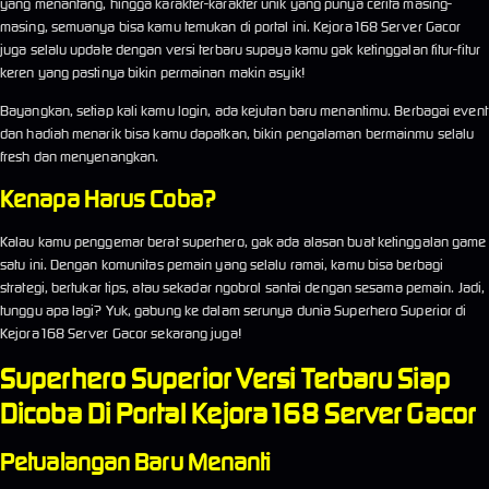
yang menantang, hingga karakter-karakter unik yang punya cerita masing-
masing, semuanya bisa kamu temukan di portal ini. Kejora168 Server Gacor
juga selalu update dengan versi terbaru supaya kamu gak ketinggalan fitur-fitur
keren yang pastinya bikin permainan makin asyik!
Bayangkan, setiap kali kamu login, ada kejutan baru menantimu. Berbagai event
dan hadiah menarik bisa kamu dapatkan, bikin pengalaman bermainmu selalu
fresh dan menyenangkan.
Kenapa Harus Coba?
Kalau kamu penggemar berat superhero, gak ada alasan buat ketinggalan game
satu ini. Dengan komunitas pemain yang selalu ramai, kamu bisa berbagi
strategi, bertukar tips, atau sekadar ngobrol santai dengan sesama pemain. Jadi,
tunggu apa lagi? Yuk, gabung ke dalam serunya dunia Superhero Superior di
Kejora168 Server Gacor sekarang juga!
Superhero Superior Versi Terbaru Siap
Dicoba Di Portal Kejora168 Server Gacor
Petualangan Baru Menanti