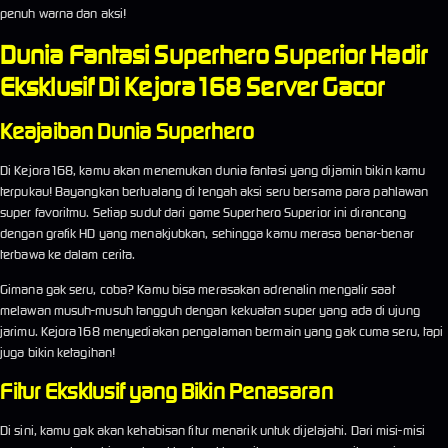
penuh warna dan aksi!
Dunia Fantasi Superhero Superior Hadir
Eksklusif Di Kejora168 Server Gacor
Keajaiban Dunia Superhero
Di Kejora168, kamu akan menemukan dunia fantasi yang dijamin bikin kamu
terpukau! Bayangkan bertualang di tengah aksi seru bersama para pahlawan
super favoritmu. Setiap sudut dari game Superhero Superior ini dirancang
dengan grafik HD yang menakjubkan, sehingga kamu merasa benar-benar
terbawa ke dalam cerita.
Gimana gak seru, coba? Kamu bisa merasakan adrenalin mengalir saat
melawan musuh-musuh tangguh dengan kekuatan super yang ada di ujung
jarimu. Kejora168 menyediakan pengalaman bermain yang gak cuma seru, tapi
juga bikin ketagihan!
Fitur Eksklusif yang Bikin Penasaran
Di sini, kamu gak akan kehabisan fitur menarik untuk dijelajahi. Dari misi-misi