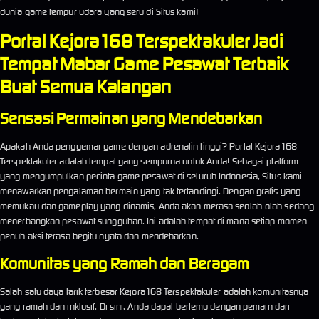
dunia game tempur udara yang seru di Situs kami!
Portal Kejora168 Terspektakuler Jadi
Tempat Mabar Game Pesawat Terbaik
Buat Semua Kalangan
Sensasi Permainan yang Mendebarkan
Apakah Anda penggemar game dengan adrenalin tinggi? Portal Kejora168
Terspektakuler adalah tempat yang sempurna untuk Anda! Sebagai platform
yang mengumpulkan pecinta game pesawat di seluruh Indonesia, Situs kami
menawarkan pengalaman bermain yang tak tertandingi. Dengan grafis yang
memukau dan gameplay yang dinamis, Anda akan merasa seolah-olah sedang
menerbangkan pesawat sungguhan. Ini adalah tempat di mana setiap momen
penuh aksi terasa begitu nyata dan mendebarkan.
Komunitas yang Ramah dan Beragam
Salah satu daya tarik terbesar Kejora168 Terspektakuler adalah komunitasnya
yang ramah dan inklusif. Di sini, Anda dapat bertemu dengan pemain dari