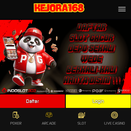
HOME
POKER
ARCADE
SLOT ONLINE
LIVE CASINO
SPORTS
PROMO
TOTO
Daftar
Login
LIVE
WHATSAPP
POKER
ARCADE
SLOT
LIVE CASINO
TELEGRAM