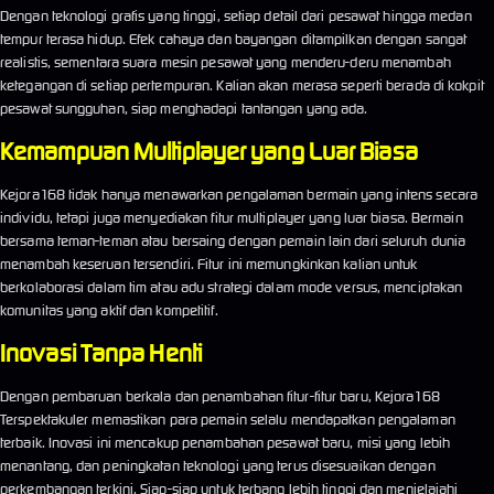
Dengan teknologi grafis yang tinggi, setiap detail dari pesawat hingga medan
tempur terasa hidup. Efek cahaya dan bayangan ditampilkan dengan sangat
realistis, sementara suara mesin pesawat yang menderu-deru menambah
ketegangan di setiap pertempuran. Kalian akan merasa seperti berada di kokpit
pesawat sungguhan, siap menghadapi tantangan yang ada.
Kemampuan Multiplayer yang Luar Biasa
Kejora168 tidak hanya menawarkan pengalaman bermain yang intens secara
individu, tetapi juga menyediakan fitur multiplayer yang luar biasa. Bermain
bersama teman-teman atau bersaing dengan pemain lain dari seluruh dunia
menambah keseruan tersendiri. Fitur ini memungkinkan kalian untuk
berkolaborasi dalam tim atau adu strategi dalam mode versus, menciptakan
komunitas yang aktif dan kompetitif.
Inovasi Tanpa Henti
Dengan pembaruan berkala dan penambahan fitur-fitur baru, Kejora168
Terspektakuler memastikan para pemain selalu mendapatkan pengalaman
terbaik. Inovasi ini mencakup penambahan pesawat baru, misi yang lebih
menantang, dan peningkatan teknologi yang terus disesuaikan dengan
perkembangan terkini. Siap-siap untuk terbang lebih tinggi dan menjelajahi