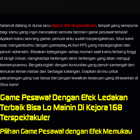
Selamat datang di dunia seru
Kejora168 Terspektakuler
, tempat yang sempurna
bagi kamu yang ingin merasakan sensasi bermain game pesawat terbaik!
Apakah kamu seorang gamer pemula atau sudah berpengalaman, Situs kami
siap menyambutmu dengan gameplay Action-FPS yang menegangkan dan
penuh adrenalin. Rasakan ketegangan setiap momen saat kamu terbang tinggi
di langit virtual, menghadapi tantangan demi tantangan yang akan menguji
kemampuanmu. Bergabunglah dengan komunitas yang penuh semangat dan
temukan teman mabar dari berbagai kalangan. Siapkan dirimu untuk
petualangan yang luar biasa dan jangan lewatkan keseruan yang ditawarkan di
Situs kami!
Game Pesawat Dengan Efek Ledakan
Terbaik Bisa Lo Mainin Di Kejora168
Terspektakuler
Pilihan Game Pesawat dengan Efek Memukau