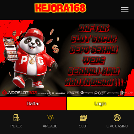
HOME
POKER
ARCADE
SLOT ONLINE
LIVE CASINO
SPORTS
PROMO
TOTO
Daftar
Login
LIVE
WHATSAPP
POKER
ARCADE
SLOT
LIVE CASINO
TELEGRAM