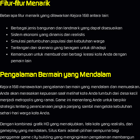
Fitur-fitur Menarik
Beberapa fitur menarik yang ditawarkan Kejora168 antara lain:
Berbagai jenis bangunan dan landmark yang dapat disesuaikan
Sistem ekonomi yang dinamis dan realistis
Simulasi pertumbuhan populasi dan kebutuhan warga
Tantangan dan skenario yang beragam untuk dihadapi
Kemampuan untuk membuat dan berbagi kreasi kota Anda dengan
pemain lain
Pengalaman Bermain yang Mendalam
Kejora168 menawarkan pengalaman bermain yang mendalam dan memuaskan.
Anda akan merasakan kepuasan saat melihat kota Anda tumbuh dari desa kecil
menjadi metropolis yang ramai. Game ini menantang Anda untuk berpikir
strategis tentang perencanaan jangka panjang sambil mengelola kebutuhan
sehari-hari warga kota Anda.
Dengan kombinasi grafik HD yang menakjubkan, tata kota yang realistis, dan
gameplay yang mendalam, Situs Kami adalah pilihan sempurna bagi
penggemar game city building yang menginginkan pengalaman membangun