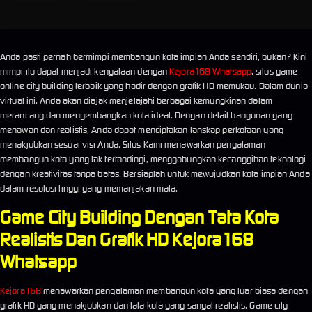
Anda pasti pernah bermimpi membangun kota impian Anda sendiri, bukan? Kini
mimpi itu dapat menjadi kenyataan dengan
Kejora168 Whatsapp
, situs game
online city building terbaik yang hadir dengan grafik HD memukau. Dalam dunia
virtual ini, Anda akan diajak menjelajahi berbagai kemungkinan dalam
merancang dan mengembangkan kota ideal. Dengan detail bangunan yang
menawan dan realistis, Anda dapat menciptakan lanskap perkotaan yang
menakjubkan sesuai visi Anda. Situs Kami menawarkan pengalaman
membangun kota yang tak tertandingi, menggabungkan kecanggihan teknologi
dengan kreativitas tanpa batas. Bersiaplah untuk mewujudkan kota impian Anda
dalam resolusi tinggi yang memanjakan mata.
Game City Building Dengan Tata Kota
Realistis Dan Grafik HD Kejora168
Whatsapp
Kejora168
menawarkan pengalaman membangun kota yang luar biasa dengan
grafik HD yang menakjubkan dan tata kota yang sangat realistis. Game city