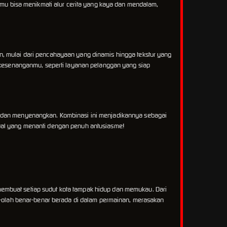
mu bisa menikmati alur cerita yang kaya dan mendalam,
en, mulai dari pencahayaan yang dinamis hingga tekstur yang
 kesenanganmu, seperti layanan pelanggan yang siap
ah dan menyenangkan. Kombinasi ini menjadikannya sebagai
rtual yang menanti dengan penuh antusiasme!
embuat setiap sudut kota tampak hidup dan memukau. Dari
h-olah benar-benar berada di dalam permainan, merasakan