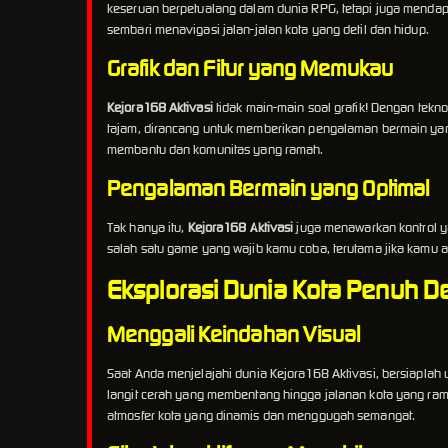
keseruan berpetualang dalam dunia RPG, tetapi juga mendap
sembari menavigasi jalan-jalan kota yang detil dan hidup.
Grafik dan Fitur yang Memukau
Kejora168 Aktivasi
tidak main-main soal grafik! Dengan tekn
tajam, dirancang untuk memberikan pengalaman bermain yan
membantu dan komunitas yang ramah.
Pengalaman Bermain yang Optimal
Tak hanya itu,
Kejora168 Aktivasi
juga menawarkan kontrol ya
salah satu game yang wajib kamu coba, terutama jika kamu ad
Eksplorasi Dunia Kota Penuh De
Menggali Keindahan Visual
Saat Anda menjelajahi dunia Kejora168 Aktivasi, bersiaplah
langit cerah yang membentang hingga jalanan kota yang ram
atmosfer kota yang dinamis dan menggugah semangat.