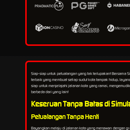
Siap-siap untuk petualangan yang tak terlupakan! Bersama 
terbaik yang membuat setiap sudut kota tampak hidup, layana
siap untuk menjelajahi jalanan kota yang ramai, mengemudika
berbeda dari yang lain!
Keseruan Tanpa Batas di Simula
Petualangan Tanpa Henti
Bayangkan melaju di jalanan kota yang menawan dengan grafi