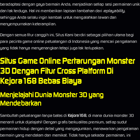
beradaptasi dengan gaya bermain Anda, menjadikan setiap sesi permainan unik
dan tak terduga. Hal ini memberikan lapisan tambahan dari
replayability
,
sehingga Anda selalu ingin kembali untuk mengalahkan lawan dan
menyempurnakan keterampilan.
Dengan semua fitur canggih ini, Situs Kami berdiri sebagai pilihan utama bagi
para pecinta game online petualangan di Indonesia yang mencari pengalaman
yang tidak hanya menyenangkan tetapi juga tak terlupakan.
Situs Game Online Pertarungan Monster
3D Dengan Fitur Cross Platform Di
Kejora168 Bebas Biaya
Menjelajahi Dunia Monster 3D yang
Mendebarkan
Sambutlah petualangan tanpa batas di
Kejora168
, di mana dunia monster 3D
menanti untuk dijelajahi! Dengan grafis berkualitas premium, setiap sudut
permainan hidup dengan detail yang mengagumkan, menawarkan pengalaman
bermain yang mendalam dan memikat. Tidak hanya sekadar permainan, ini