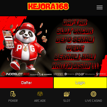
HOME
POKER
ARCADE
SLOT ONLINE
LIVE CASINO
SPORTS
PROMO
TOTO
Daftar
Login
LIVE
WHATSAPP
POKER
ARCADE
SLOT
LIVE CASINO
TELEGRAM