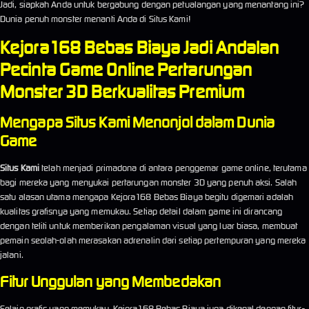
Jadi, siapkah Anda untuk bergabung dengan petualangan yang menantang ini?
Dunia penuh monster menanti Anda di Situs Kami!
Kejora168 Bebas Biaya Jadi Andalan
Pecinta Game Online Pertarungan
Monster 3D Berkualitas Premium
Mengapa Situs Kami Menonjol dalam Dunia
Game
Situs Kami
telah menjadi primadona di antara penggemar game online, terutama
bagi mereka yang menyukai pertarungan monster 3D yang penuh aksi. Salah
satu alasan utama mengapa Kejora168 Bebas Biaya begitu digemari adalah
kualitas grafisnya yang memukau. Setiap detail dalam game ini dirancang
dengan teliti untuk memberikan pengalaman visual yang luar biasa, membuat
pemain seolah-olah merasakan adrenalin dari setiap pertempuran yang mereka
jalani.
Fitur Unggulan yang Membedakan
Selain grafis yang memukau, Kejora168 Bebas Biaya juga dikenal dengan fitur-