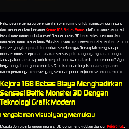
Halo, pecinta game petualangan! Siapkan dirimu untuk memasuki dunia seru
dan menegangkan bersama
Kejora168 Bebas Biaya,
platform game yang jadi
favorit para gamer di Indonesia! Dengan grafis 3D berkualitas premium dan
gameplay yang menantang, Situs Kami siap membawa pengalaman bermainmu
ke level yang tak pernah terpikirkan sebelumnya. Bersiaplah menghadapi
monster-monster epik dan rasakan sensasi petualangan yang tiada duanya.
Jadi, apakah kamu siap untuk menjadi pahlawan dalam kisahmu sendiri? Ayo,
bergabunglah dengan komunitas Situs Kami dan tunjukkan kemampuanmu
dalam pertarungan monster yang seru dan penuh kejutan! Selamat bermain!
Kejora168 Bebas Biaya Menghadirkan
Sensasi Battle Monster 3D Dengan
Teknologi Grafik Modern
Pengalaman Visual yang Memukau
Masuki dunia pertarungan monster 3D yang menakjubkan dengan
Kejora168
,