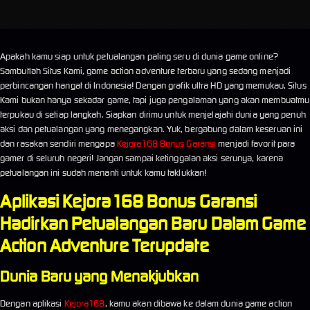
Apakah kamu siap untuk petualangan paling seru di dunia game online?
Sambutlah Situs Kami, game action adventure terbaru yang sedang menjadi
perbincangan hangat di Indonesia! Dengan grafik ultra HD yang memukau, Situs
Kami bukan hanya sekadar game, tapi juga pengalaman yang akan membuatmu
terpukau di setiap langkah. Siapkan dirimu untuk menjelajahi dunia yang penuh
aksi dan petualangan yang menegangkan. Yuk, bergabung dalam keseruan ini
dan rasakan sendiri mengapa
Kejora168 Bonus Garansi
menjadi favorit para
gamer di seluruh negeri! Jangan sampai ketinggalan aksi serunya, karena
petualangan ini sudah menanti untuk kamu taklukkan!
Aplikasi Kejora168 Bonus Garansi
Hadirkan Petualangan Baru Dalam Game
Action Adventure Terupdate
Dunia Baru yang Menakjubkan
Dengan aplikasi
Kejora168
, kamu akan dibawa ke dalam dunia game action