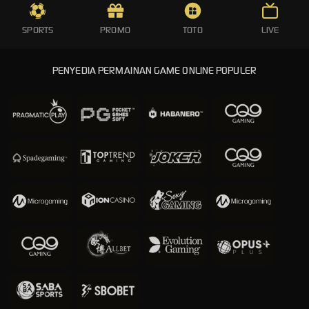
LIVECHAT
SPORTS
PROMO
TOTO
LIVE
DOWNLOAD APK
PENYEDIA PERMAINAN GAME ONLINE POPULER