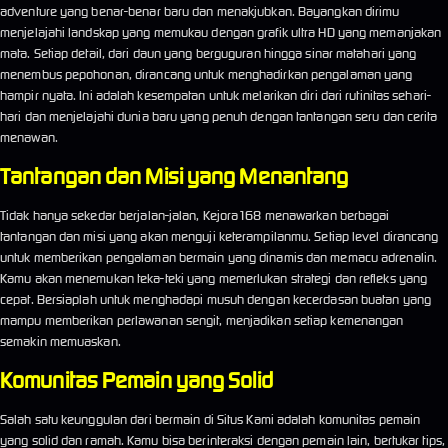
adventure yang benar-benar baru dan menakjubkan. Bayangkan dirimu
menjelajahi landskap yang memukau dengan grafik ultra HD yang memanjakan
mata. Setiap detail, dari daun yang berguguran hingga sinar matahari yang
menembus pepohonan, dirancang untuk menghadirkan pengalaman yang
hampir nyata. Ini adalah kesempatan untuk melarikan diri dari rutinitas sehari-
hari dan menjelajahi dunia baru yang penuh dengan tantangan seru dan cerita
menawan.
Tantangan dan Misi yang Menantang
Tidak hanya sekedar berjalan-jalan, Kejora168 menawarkan berbagai
tantangan dan misi yang akan menguji keterampilanmu. Setiap level dirancang
untuk memberikan pengalaman bermain yang dinamis dan memacu adrenalin.
Kamu akan menemukan teka-teki yang memerlukan strategi dan refleks yang
cepat. Bersiaplah untuk menghadapi musuh dengan kecerdasan buatan yang
mampu memberikan perlawanan sengit, menjadikan setiap kemenangan
semakin memuaskan.
Komunitas Pemain yang Solid
Salah satu keunggulan dari bermain di Situs Kami adalah komunitas pemain
yang solid dan ramah. Kamu bisa berinteraksi dengan pemain lain, bertukar tips,