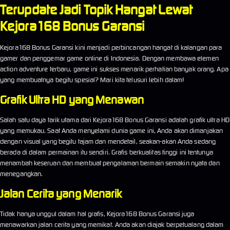
Terupdate Jadi Topik Hangat Lewat
Kejora168 Bonus Garansi
Kejora168 Bonus Garansi kini menjadi perbincangan hangat di kalangan para
gamer dan penggemar game online di Indonesia. Dengan membawa elemen
action adventure terbaru, game ini sukses menarik perhatian banyak orang. Apa
yang membuatnya begitu spesial? Mari kita telusuri lebih dalam!
Grafik Ultra HD yang Menawan
Salah satu daya tarik utama dari Kejora168 Bonus Garansi adalah grafik ultra HD
yang memukau. Saat Anda menyelami dunia game ini, Anda akan dimanjakan
dengan visual yang begitu tajam dan mendetail, seakan-akan Anda sedang
berada di dalam permainan itu sendiri. Grafis berkualitas tinggi ini tentunya
menambah keseruan dan membuat pengalaman bermain semakin nyata dan
menegangkan.
Jalan Cerita yang Menarik
Tidak hanya unggul dalam hal grafis, Kejora168 Bonus Garansi juga
menawarkan jalan cerita yang memikat. Anda akan diajak berpetualang dalam