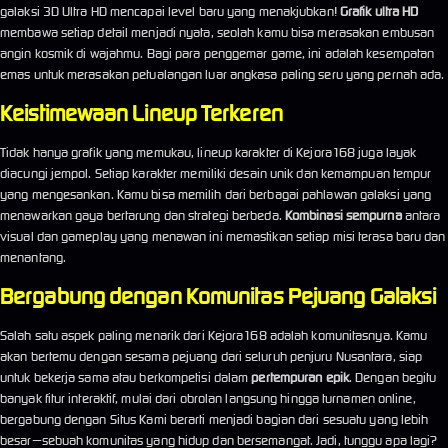
galaksi 3D Ultra HD mencapai level baru yang menakjubkan!
Grafik ultra HD
membawa setiap detail menjadi nyata, seolah kamu bisa merasakan embusan
angin kosmik di wajahmu. Bagi para penggemar game, ini adalah kesempatan
emas untuk merasakan petualangan luar angkasa paling seru yang pernah ada.
Keistimewaan Lineup Terkeren
Tidak hanya grafik yang memukau, lineup karakter di Kejora168 juga layak
diacungi jempol. Setiap karakter memiliki desain unik dan kemampuan tempur
yang mengesankan. Kamu bisa memilih dari berbagai pahlawan galaksi yang
menawarkan gaya bertarung dan strategi berbeda.
Kombinasi sempurna
antara
visual dan gameplay yang menawan ini memastikan setiap misi terasa baru dan
menantang.
Bergabung dengan Komunitas Pejuang Galaksi
Salah satu aspek paling menarik dari Kejora168 adalah komunitasnya. Kamu
akan bertemu dengan sesama pejuang dari seluruh penjuru Nusantara, siap
untuk bekerja sama atau berkompetisi dalam
pertempuran epik
. Dengan begitu
banyak fitur interaktif, mulai dari obrolan langsung hingga turnamen online,
bergabung dengan Situs Kami berarti menjadi bagian dari sesuatu yang lebih
besar—sebuah komunitas yang hidup dan bersemangat. Jadi, tunggu apa lagi?