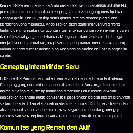
Kejora168 Panen Cuan Ketika Anda melangkah ke dunia
Galaxy 3D Ultra HD
,
persiapkan diri untuk terpukau oleh pengalaman visual yang menakjubkan.
Dengan grafik ultra-HD, setiap detail galaksi tercipta dengan presisi dan
keindahan yang memukau. Anda seakan-akan dapat menyentuh bintang-
bintang dan merasakan kekosongan luar angkasa dengan warna-warna cerah
dan efek visual yang mendebarkan. Menyusuri alam semesta tidak hanya
menjadi sebuah permainan, tetapi sebuah pengalaman mengesankan yang
membuat Anda merasa seolah-olah Anda adalah bagian dari petualangan itu
sendiri.
Gameplay Interaktif dan Seru
Di Kejora168 Panen Cuan, bukan hanya visual yang jadi daya tarik utama.
Gameplay yang interaktif dan penuh aksi membuat Anda ingin terus kembali
bermain. Setiap misi, setiap tantangan dirancang untuk membuat Anda
merasakan adrenalin nyata dan sensasi peperangan galaksi seolah-olah Anda
sedang berada di tengah-tengah medan pertempuran. Kombinasi strategi dan
aksi membuat setiap sesi bermain terasa segar dan menantang, menguji
ketangkasan serta kepintaran Anda dalam mengendalikan armada galaksi.
Komunitas yang Ramah dan Aktif