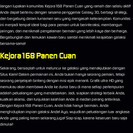
Jangan lupakan komunitas Kejora168 Panen Cuan yang ramah dan selalu aktif!
Anda dapat bertemu dengan sesama penggemar Galaxy 3D, berbagi strategi,
dan bergabung dalam turnamen seru yang mengasah keterampilan. Komunitas
ini menjadi tempat ideal bagi para pemain untuk berinteraksi, membangun
jaringan, dan menikmati pengalaman bermain yang lebih kaya dan berharga.
Bergabunglah dan temukan kawan baru sambil menikmati keajaiban galaksi
bersama-sama!
Kejora168 Panen Cuan
Sekarang, bersiaplah untuk meluncur ke galaksi yang menakjubkan dengan
Situs Kami! Dalam permainan ini, Anda bukan hanya seorang pemain, tetapi
seorang penjelajah bintang dengan misi epik menanti. Grafik ultra HD yang
memukau akan membawa Anda ke dunia baru di mana setiap pertempuran
adalah petualangan yang mendebarkan. Jadi, siapkan strategi terbaik Anda,
kuatkan aliansi, dan tunjukkan keahlian Anda di medan perang antariksa.
Dengan Kejora168 Panen Cuan, Anda tidak hanya bermain, Anda
menghidupkan impian galaksi Anda! Ayo, wujudkan petualangan luar angkasa
Anda yang paling keren sekarang juga! Siap-siap, karena keseruan baru saja
dimulai!