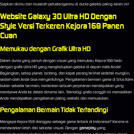
Siapkan dirimu dan mulailah petualanganmu di dunia galaksi paling keren ini!
Website Galaxy 3D Ultra HD Dengan
Style Versi Terkeren Kejora168 Panen
Cuan
Memukau dengan Grafik Ultra HD
Dalam dunia yang penuh dengan visual yang memukau, Kejora168 hadir
dengan grafik Ultra HD yang menghidupkan galaksi di depan mata Anda!
Bayangkan, setiap planet, bintang, dan kapal perang terlihat sedetail mungkin,
seolah-olah Anda bisa menyentuhnya. Pengalaman bermain game di Situs Kami
bukan sekadar bermain, melainkan sebuah perjalanan menakjubkan yang
membawa Anda ke dalam dimensi lain. Teknologi grafis canggih ini memastikan
Anda mendapatkan pengalaman paling realistis dan memuaskan.
Pengalaman Bermain Tidak Tertandingi
Mengapa Kejora168 dianggap sebagai game terbaik di Indonesia? Karena ia
menawarkan lebih dari sekedar visual. Dengan
gameplay
yang