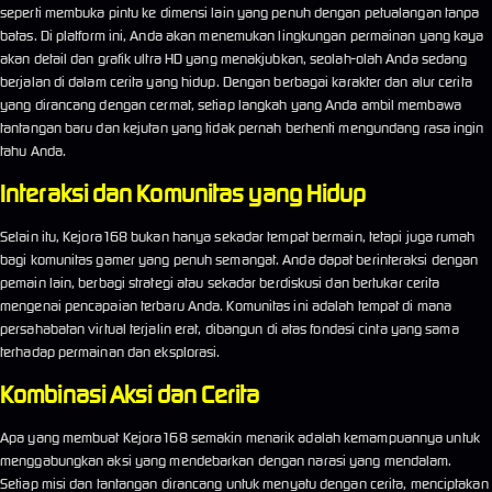
seperti membuka pintu ke dimensi lain yang penuh dengan petualangan tanpa
batas. Di platform ini, Anda akan menemukan lingkungan permainan yang kaya
akan detail dan grafik ultra HD yang menakjubkan, seolah-olah Anda sedang
berjalan di dalam cerita yang hidup. Dengan berbagai karakter dan alur cerita
yang dirancang dengan cermat, setiap langkah yang Anda ambil membawa
tantangan baru dan kejutan yang tidak pernah berhenti mengundang rasa ingin
tahu Anda.
Interaksi dan Komunitas yang Hidup
Selain itu, Kejora168 bukan hanya sekadar tempat bermain, tetapi juga rumah
bagi komunitas gamer yang penuh semangat. Anda dapat berinteraksi dengan
pemain lain, berbagi strategi atau sekadar berdiskusi dan bertukar cerita
mengenai pencapaian terbaru Anda. Komunitas ini adalah tempat di mana
persahabatan virtual terjalin erat, dibangun di atas fondasi cinta yang sama
terhadap permainan dan eksplorasi.
Kombinasi Aksi dan Cerita
Apa yang membuat Kejora168 semakin menarik adalah kemampuannya untuk
menggabungkan aksi yang mendebarkan dengan narasi yang mendalam.
Setiap misi dan tantangan dirancang untuk menyatu dengan cerita, menciptakan