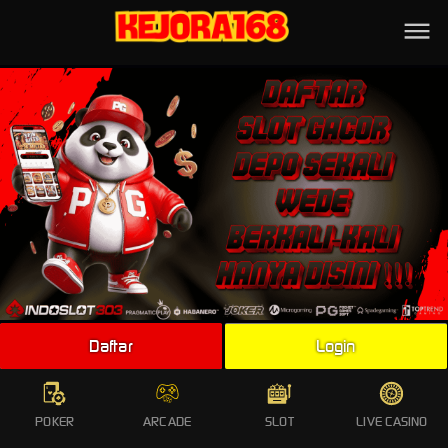
HOME
POKER
ARCADE
SLOT ONLINE
LIVE CASINO
SPORTS
PROMO
TOTO
Daftar
Login
LIVE
WHATSAPP
POKER
ARCADE
SLOT
LIVE CASINO
TELEGRAM