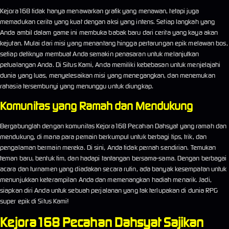
Kejora168 tidak hanya menawarkan grafik yang menawan, tetapi juga
memadukan cerita yang kuat dengan aksi yang intens. Setiap langkah yang
Anda ambil dalam game ini membuka babak baru dari cerita yang kaya akan
kejutan. Mulai dari misi yang menantang hingga pertarungan epik melawan bos,
setiap detiknya membuat Anda semakin penasaran untuk melanjutkan
petualangan Anda. Di Situs Kami, Anda memiliki kebebasan untuk menjelajahi
dunia yang luas, menyelesaikan misi yang menegangkan, dan menemukan
rahasia tersembunyi yang menunggu untuk diungkap.
Komunitas yang Ramah dan Mendukung
Bergabunglah dengan komunitas Kejora168 Pecahan Dahsyat yang ramah dan
mendukung, di mana para pemain berkumpul untuk berbagi tips, trik, dan
pengalaman bermain mereka. Di sini, Anda tidak pernah sendirian. Temukan
teman baru, bentuk tim, dan hadapi tantangan bersama-sama. Dengan berbagai
acara dan turnamen yang diadakan secara rutin, ada banyak kesempatan untuk
menunjukkan keterampilan Anda dan memenangkan hadiah menarik. Jadi,
siapkan diri Anda untuk sebuah perjalanan yang tak terlupakan di dunia RPG
super epik di Situs Kami!
Kejora168 Pecahan Dahsyat Sajikan